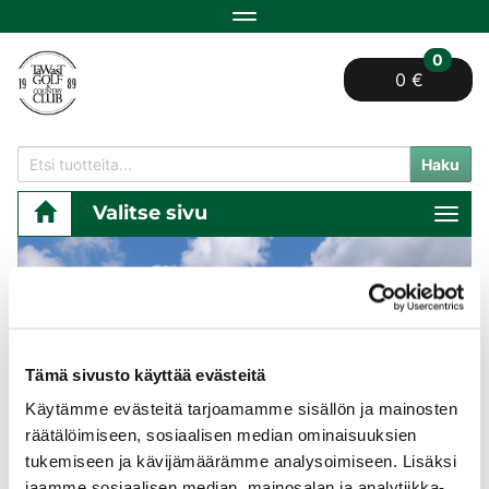
Navigaatio
0
0 €
Haku
Valitse sivu
Navi
Pelioikeudet,
jäsenyydet ja
Tämä sivusto käyttää evästeitä
sarjakortit
Käytämme evästeitä tarjoamamme sisällön ja mainosten
verkkokaupasta.
räätälöimiseen, sosiaalisen median ominaisuuksien
Maksa heti, pelaa heti!
tukemiseen ja kävijämäärämme analysoimiseen. Lisäksi
jaamme sosiaalisen median, mainosalan ja analytiikka-